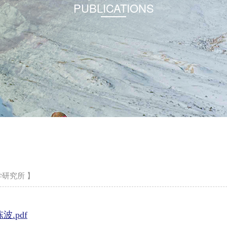
PUBLICATIONS
研究所 】
.pdf