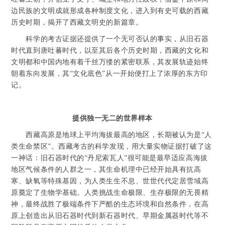
边民族的文明成就形成各种制度文化，进入到有史可载的西藏
历史时期，揭开了西藏文明史的新篇章。
科学的考古证据还提供了一个无可否认的事实，从旧石器
时代直到唐吐蕃时代，以至其后各个历史时期，西藏的文化和
文明都和中国内地有着千丝万缕的紧密联系，其发展轨迹始终
朝着东向发展，其“文化底色”从一开始便打上了浓厚的东方印
记。
提供独一无二的世界样本
西藏高原是地球上平均海拔最高的地区，长期被认为是“人
类生命禁区”。西藏考古的科学发现，用大量实物证据打破了这
一神话：旧石器时代的“丹尼索瓦人”很可能是最早适应高海拔
地区气候条件的人群之一，其生命机理中已经开始具有抗高
寒、缺氧等特殊基因，为人类生生不息、世世代代定居雪域高
原奠定了生物学基础。人类挑战生命极限、生存极限的无畏精
神，最终战胜了极端条件下严酷的生态环境和自然条件，在高
原上创造出从旧石器时代到新石器时代、早期金属器时代等不