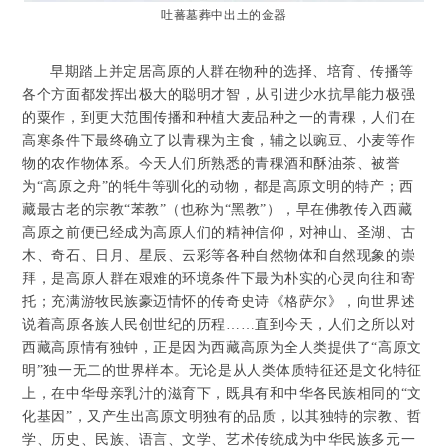
吐蕃墓葬中出土的金器
早期踏上并定居高原的人群在物种的选择、培育、传播等
各个方面都发挥出极大的聪明才智，从引进少水抗旱能力极强
的粟作，到更大范围传播和种植大麦品种之一的青稞，人们在
高寒条件下最终确立了以青稞为主食，辅之以豌豆、小麦等作
物的农作物体系。今天人们所熟悉的青稞酒和酥油茶、被誉
为“高原之舟”的牦牛等驯化的动物，都是高原文明的特产；西
藏最古老的宗教“苯教”（也称为“黑教”），早在佛教传入西藏
高原之前便已经成为高原人们的精神信仰，对神山、圣湖、古
木、奇石、日月、星辰、云彩等各种自然物体和自然现象的崇
拜，是高原人群在艰难的环境条件下最为朴实的心灵向往和寄
托；充满游牧民族豪迈情怀的传奇史诗《格萨尔》，向世界述
说着高原各族人民创世纪的历程……直到今天，人们之所以对
西藏高原情有独钟，正是因为西藏高原为全人类提供了“高原文
明”独一无二的世界样本。无论是从人类体质特征还是文化特征
上，在中华母亲乳汁的滋育下，既具有和中华各民族相同的“文
化基因”，又产生出高原文明独有的品质，以其独特的宗教、哲
学、历史、民族、语言、文学、艺术传统成为中华民族多元一