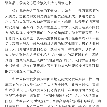
装饰品，爱美之心已经渗入生活的细节之中。
经过几代考古工作者的不懈努力，如今，一部西藏高原的
人类史、文化史和文明史的基本框架已经形成。利用考古资
料，我们大体可以勾勒出西藏史前史的轮廓：从最早的旧石器
时代开始，距今约十多万年前至五万年前，人类已经从不同的
方向和路线，按照不同的生存方式和步骤，踏上西藏高原，他
们以打制石器为主，从事采集和狩猎活动；在距今约5000年前
后，高原东部和中部气候相对温暖的地区出现了定居的农业村
落，人们开始制作磨制石器、烧制彩陶、种植谷物、驯养动
物，进入到被考古学家们称为“农业革命”的新石器时代；紧随
其后，西藏高原也进入到“早期金属器时代”，人们学会使用铜
器和铁器，或许在某些地区甚至不排除已经能够按照高原独特
的方式冶炼制作金属器。
和世界各古代文明及中国内地史前文化发展路径一样，西
藏高原的史前人类也经历了从旧石器时代、新石器时代、青铜
和铁器时代（只是根据目前的考古资料，在西藏这两个阶段还
不能完全分开，统称其为“早期金属器时代”）这几个大的发展
阶段。大约在公元7世纪前后，西藏高原各部族逐渐形成统一的
吐蕃王朝，并创立了文字、城堡和地方性政权，借鉴中原和周