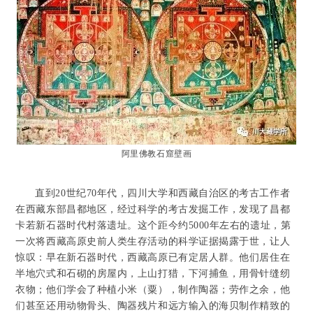
阿里佛教石窟壁画
直到20世纪70年代，四川大学和西藏自治区的考古工作者
在西藏东部昌都地区，经过科学的考古发掘工作，发现了昌都
卡若新石器时代村落遗址。这个距今约5000年左右的遗址，第
一次将西藏高原史前人类生存活动的科学证据揭露于世，让人
惊叹：早在新石器时代，西藏高原已有定居人群。他们居住在
半地穴式和石砌的房屋内，上山打猎，下河捕鱼，用骨针缝纫
衣物；他们学会了种植小米（粟），制作陶器；劳作之余，他
们甚至还用动物骨头、陶器残片和远方输入的海贝制作精致的