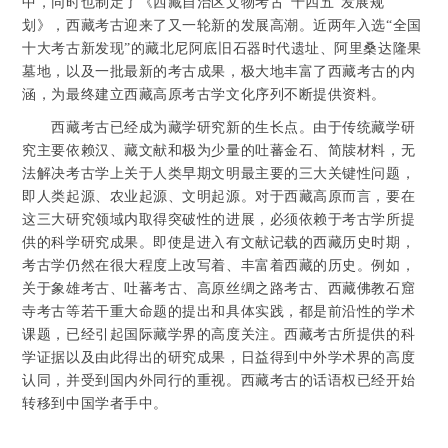
中，同时也制定了《西藏自治区文物考古“十四五”发展规
划》，西藏考古迎来了又一轮新的发展高潮。近两年入选“全国
十大考古新发现”的藏北尼阿底旧石器时代遗址、阿里桑达隆果
墓地，以及一批最新的考古成果，极大地丰富了西藏考古的内
涵，为最终建立西藏高原考古学文化序列不断提供资料。
西藏考古已经成为藏学研究新的生长点。由于传统藏学研
究主要依赖汉、藏文献和极为少量的吐蕃金石、简牍材料，无
法解决考古学上关于人类早期文明最主要的三大关键性问题，
即人类起源、农业起源、文明起源。对于西藏高原而言，要在
这三大研究领域内取得突破性的进展，必须依赖于考古学所提
供的科学研究成果。即使是进入有文献记载的西藏历史时期，
考古学仍然在很大程度上改写着、丰富着西藏的历史。例如，
关于象雄考古、吐蕃考古、高原丝绸之路考古、西藏佛教石窟
寺考古等若干重大命题的提出和具体实践，都是前沿性的学术
课题，已经引起国际藏学界的高度关注。西藏考古所提供的科
学证据以及由此得出的研究成果，日益得到中外学术界的高度
认同，并受到国内外同行的重视。西藏考古的话语权已经开始
转移到中国学者手中。