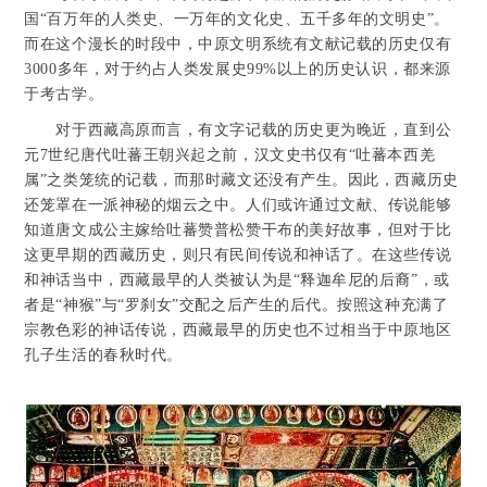
国“百万年的人类史、一万年的文化史、五千多年的文明史”。
而在这个漫长的时段中，中原文明系统有文献记载的历史仅有
3000多年，对于约占人类发展史99%以上的历史认识，都来源
于考古学。
对于西藏高原而言，有文字记载的历史更为晚近，直到公
元7世纪唐代吐蕃王朝兴起之前，汉文史书仅有“吐蕃本西羌
属”之类笼统的记载，而那时藏文还没有产生。因此，西藏历史
还笼罩在一派神秘的烟云之中。人们或许通过文献、传说能够
知道唐文成公主嫁给吐蕃赞普松赞干布的美好故事，但对于比
这更早期的西藏历史，则只有民间传说和神话了。在这些传说
和神话当中，西藏最早的人类被认为是“释迦牟尼的后裔”，或
者是“神猴”与“罗刹女”交配之后产生的后代。按照这种充满了
宗教色彩的神话传说，西藏最早的历史也不过相当于中原地区
孔子生活的春秋时代。