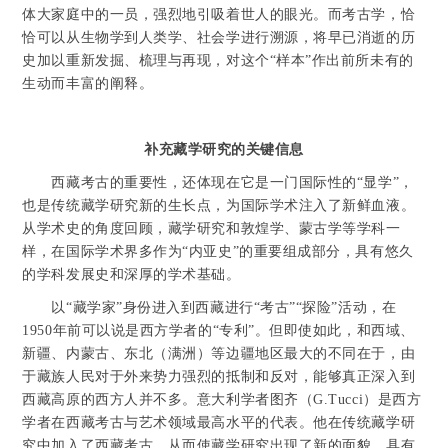
体大家庭中的一员，强烈地引吸着世人的眼光。而考古学，恰
恰可以从生物学到人类学、社会学进行溯源，将早已消逝的历
史加以重新发掘、梳理与再现，对这个“样本”作出前所未有的
生动而丰富的阐释。
补充藏学研究的关键信息
西藏考古的重要性，还体现在它是一门国际性的“显学”，
也是传统藏学研究新的生长点，为国际学术注入了新鲜血液。
从学术史的角度回顾，藏学研究和敦煌学、蒙古学等学科一
样，在国际学术界多作为“内亚史”的重要组成部分，具有悠久
的学科发展史和深厚的学术基础。
以“藏学家”身份进入到西藏进行“考古”“探险”活动，在
1950年前可以说是西方学者的“专利”。但即使如此，和西域、
新疆、内蒙古、东北（满洲）等边疆地区最大的不同在于，由
于藏族人民对于外来势力强烈的抵制和反对，能够真正深入到
西藏高原的西方人并不多。意大利学者图齐（G.Tucci）是西方
学者在西藏考古与艺术领域最高水平的代表。他在传统藏学研
究中加入了西藏考古，从而使藏学研究出现了新的面貌，具有