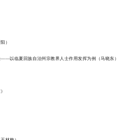
）
斯阳）
径
——
以临夏回族自治州宗教界人士作用发挥为例
（
马晓东
）
波
）
（王林梅）