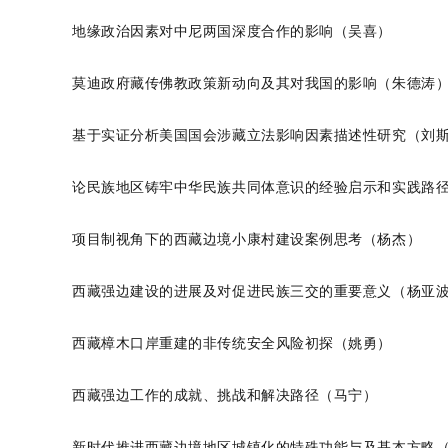
地缘政治因素对中尼两国深度合作的影响
（吴喜）
莫迪政府藏传佛教政策新动向及其对我国的影响（朱德涛
基于实证分析美国国会涉藏立法影响因素描述性研究（刘
论民族地区铸牢中华民族共同体意识的经验启示和实践路
项目制视角下的西藏边境小康村建设案例思考
（
杨杰
）
西藏强边建设的进展及对促进民族三交的重要意义
（
杨亚
西藏樟木口岸重建的非传统安全风险初探
（
姚勇
）
西藏强边工作的成就、挑战和解决路径（马宁）
新时代推进西藏边境地区城镇化的特殊功能与及基本方略