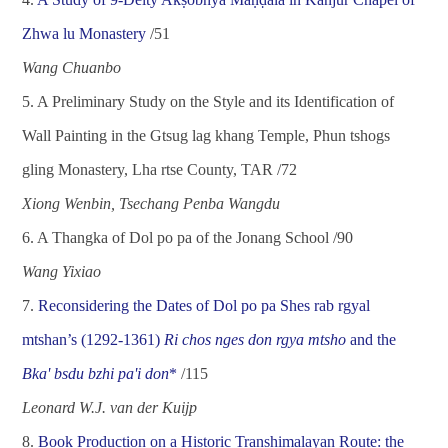
Zhwa lu Monastery
/51
Wang Chuanbo
5.
A Preliminary Study on the Style and its Identification of
Wall Painting in the Gtsug lag khang Temple, Phun tshogs
gling Monastery, Lha rtse County, TAR /72
Xiong Wenbin, Tsechang Penba Wangdu
6.
A Thangka of Dol po pa of the Jonang School
/90
Wang Yixiao
7.
Reconsidering the Dates of Dol po pa Shes rab rgyal
mtshan’s (1292-1361)
Ri chos nges don rgya mtsho
and the
Bka' bsdu bzhi pa'i don
*
/115
Leonard W.J. van der Kuijp
8.
Book Production on a Historic Transhimalayan Route: the