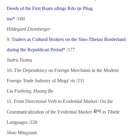
Deeds of the First Bsam sdings Rdo rje Phag
mo
*
/160
Hildegard Diemberger
9.
Traders as Cultural Brokers on the Sino-Tibetan Borderland
during the Republican
Period
*
/177
Yudru
Tsomu
10.
The Dependency on Foreign Merchants in the Modern
Foreign Trade Industry of Mnga' ris
/211
Liu Fusheng, Huang Bo
11.
From Directional Verb to Evidential Marker: On the
ཐལ
Grammaticalization of the Evidential Marker
in Tibetic
Languages
/226
Shao Mingyuan