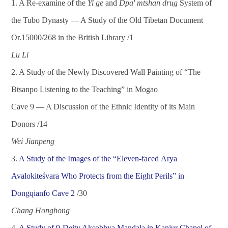
1. A Re-examine of the
Yi ge
and
Dpa' mtshan drug
System of
the Tubo Dynasty
—
A Study of the Old Tibetan Document
Or.15000/268 in the British Library /1
Lu Li
2.
A Study of the Newly Discovered Wall Painting of “The
Btsanpo Listening to the Teaching” in Mogao
Cave 9
—
A Discussion of the Ethnic Identity of its Main
Donors /14
Wei Jianpeng
3.
A Study of the Images of the “Eleven-faced
Ā
rya
Avalokiteśvara Who Protects from the Eight Perils” in
Dongqianfo Cave 2
/30
Chang Honghong
4.
A Study of 9-Deity Ak
ṣ
obhya Ma
ṇḍ
ala in Kanjur Chapel of