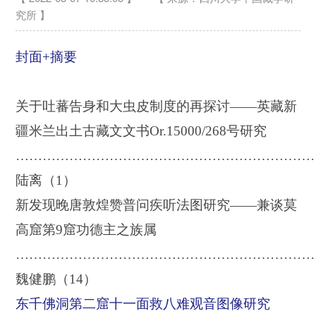
究所 】
封面+摘要
关于吐蕃告身和大虫皮制度的再探讨——英藏新
疆米兰出土古藏文文书
Or
.
15000
/
268
号研究
…………………………………………………………
陆离（
1
）
新发现晚唐敦煌赞普问疾听法图研究——兼谈莫
高窟第
9
窟功德主之族属
…………………………………………………………
魏健鹏（
14
）
东千佛洞第二窟十一面救八难观音图像研究