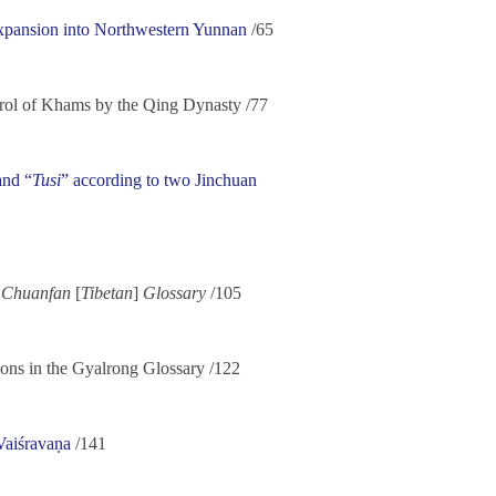
xpansion into Northwestern Yunnan
/65
trol of Khams by the Qing Dynasty /77
and “
Tusi
” according to two Jinchuan
e
Chuanfan
[
Tibetan
]
Glossary
/105
ions in the Gyalrong Glossary /122
Vaiśravaṇa
/141