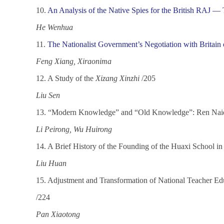
10.
An Analysis of the Native Spies for the British RAJ — T
He Wenhua
11.
The Nationalist Government’s Negotiation with Britain 
Feng Xiang, Xiraonima
12. A Study of the
Xizang Xinzhi
/205
Liu Sen
13. “Modern Knowledge” and “Old Knowledge”: Ren Naiqian
Li Peirong, Wu Huirong
14. A Brief History of the Founding of the Huaxi School 
Liu Huan
15. Adjustment and Transformation of National Teacher Ed
/224
Pan Xiaotong