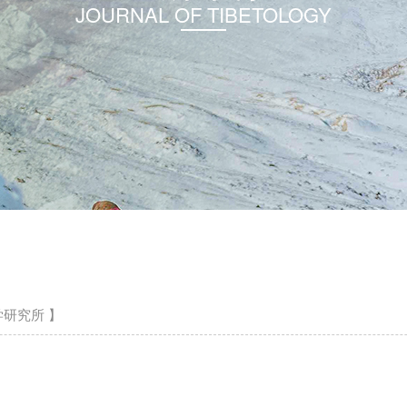
JOURNAL OF TIBETOLOGY
研究所 】