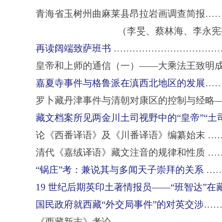
青海省玉树州曲麻莱县昂拉岩画调查简报……
（李旻、蔡林海、李永宪执
再读阔端致萨班书
………………………………
皇帝和上师的通信（一）——大乘法王致明
嘉夏寺事件与格鲁派在滇西北地区的发展
…
罗卜藏丹津事件与清朝对康区的控制与经略—
藏文档案所见两金川土司视野中的“皇帝”“土
论《西番译语》及《川番译语》编纂始末 …
清代《嘉绒译语》藏文注音的规律和性质 …
“
锅庄”考：兼说其与多闻天子崇拜的关系
……
19
世纪后期英印土著情报员——“班智达”在
国民政府就西藏“外交局事件”的对英交涉
……
《西藏新志》考论………………………………