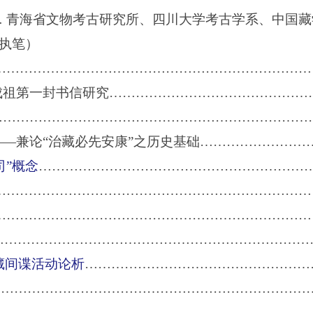
 青海省文物考古研究所、
四川大学考古学系、中国藏
笔）
………………………………………………………………
成祖第一封书信研究
………………………………………
………………………………………………………………
—兼论“治藏必先安康”之历史基础
……………………
司”概念
………………………………………………………
…………………………………………………………………
…………………………………………………………………
………………………………………………………………
藏间谍活动论析
……………………………………………
………………………………………………………………
……………………………………………………………