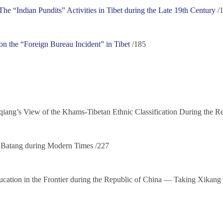
he “Indian Pundits” Activities in Tibet during the Late 19th Century
/
on the “Foreign Bureau Incident” in Tibet
/185
g’s View of the Khams-Tibetan Ethnic Classification During the Re
in Batang during Modern Times /227
ucation in the Frontier during the Republic of China — Taking Xikan