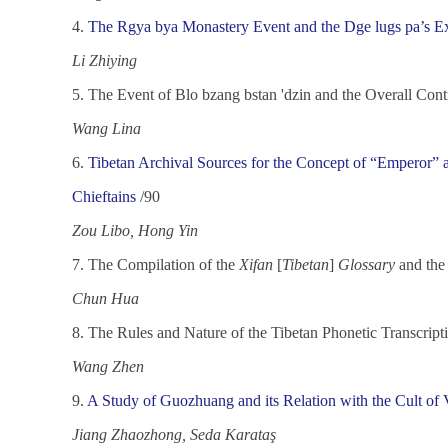
4.
The Rgya bya Monastery Event and the Dge lugs pa’s E
Li Zhiying
5.
The Event of Blo bzang bstan 'dzin and the Overall Con
Wang Lina
6.
Tibetan Archival Sources for the Concept of “Emperor” 
Chieftains
/90
Zou Libo, Hong Yin
7.
The Compilation of the
Xifan
[
Tibetan
]
Glossary
and th
Chun Hua
8.
The Rules and Nature of the Tibetan Phonetic Transcript
Wang Zhen
9.
A Study of Guozhuang and its Relation with the Cult of 
Jiang Zhaozhong, Seda Karataş