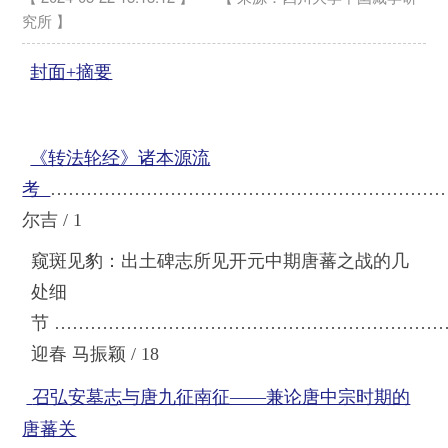
究所 】
封面+摘要
《转法轮经》诸本源流
考
…………………………………………………………
尔吉 / 1
窥斑见豹：出土碑志所见开元中期唐蕃之战的几
处细
节
……………………………………………………
…
迎春 马振颖 / 18
召弘安墓志与唐九征南征——兼论唐中宗时期的
唐蕃关