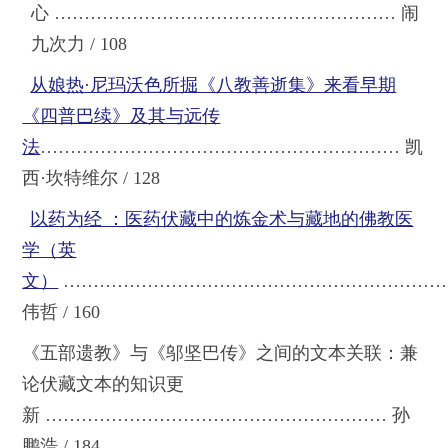
心
………………………………………………… 闹
九次力 / 108
从娘热·尼玛沃色所掘《八教善逝集》来看早期
《四普巴续》及其与远传
法
………
……
……
……
……
……
……
……
…
…… 凯
西·坎特维尔 / 128
以药为经 ：医药伏藏中的炼金术与藏地的佛教医
学（英
文）
…………………………………………………………
伟哲 / 160
《五部遗教》与《邬坚巴传》之间的文本关联：兼
论伏藏文本的知识更
新
………………………………………………… 孙
鹏浩 / 184