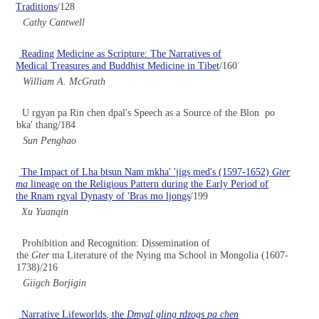
Traditions
/128
Cathy Cantwell
Reading Medicine as Scripture: The Narratives of
Medical Treasures and Buddhist Medicine in Tibet
/160
William A. McGrath
U rgyan pa Rin chen dpal's Speech as a Source of the Blon po
bka' thang/184
Sun Penghao
The Impact of Lha btsun Nam mkha' 'jigs med's (1597-1652)
Gter
ma
lineage on the Religious Pattern during the Early Period of
the Rnam rgyal Dynasty of 'Bras mo ljongs
/199
Xu Yuanqin
Prohibition and Recognition: Dissemination of
the
Gter
ma Literature of the Nying ma School in Mongolia (1607-
1738)/216
Giigch Borjigin
Narrative Lifeworlds, the
Dmyal gling rdzogs
pa chen