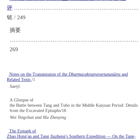
评
…………………………………………………………
铭 / 249
摘要
……………………………………………………………
269
Notes on the Transmission of the
Dharmacakrapravartanasūtra
and
Related Texts
/1
Saerji
A Glimpse of
the Battle between Tang and Tubo in the Middle Kaiyuan Period: Details
from the Excavated Epitaphs/18
Wei Yingchun and Ma Zhenying
The Epitaph of
Zhao Hong'an and Tang Jiuzheng's Southern Expedition — On the Tang-