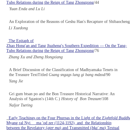
Tubo Relations during the Reign of Tang Zhongzong
/44
Yuan Enda and Lu Li
An Exploration of the Reasons of Geshu Han's Recapture of Shibaocheng
Li Xuedong
The Epitaph of
Zhao Hong'an and Tang Jiuzheng's Southern Expedition — On the Tang-
Tubo Relations during the Reign of Tang Zhongzong
/76
Zhang Xu and Zheng Hongxiang
A Brief Discussion of the Classification of Madhyamaka Tenets in
the Treasure TextTitled
Gsang sngags lung gi bang mdzod
/90
Yang Jie
Gri gum btsan po and the Bon Treasure Historical Narrative: An
Analysis of Sgaston's (14th C.)
History of Bon Treasure
/108
Naljor Tsering
Early Teachings on the Four Phurpas in the Light of the
Eightfold Buddh
Myang ral Nyi ma 'od zer (1124-1192), and the Relationship
between the Revelatory (
gter ma
) and Transmitted (
bka' ma
) Textual