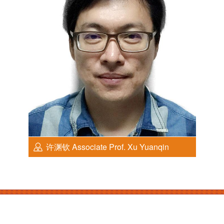
许渊钦 Associate Prof. Xu Yuanqin