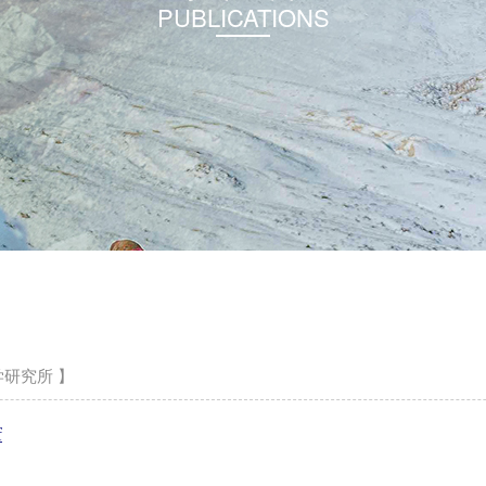
PUBLICATIONS
研究所 】
f