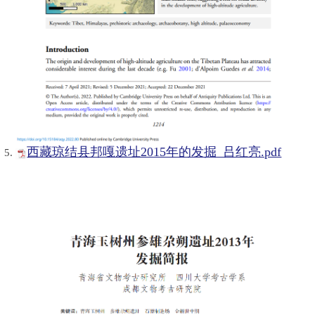
西藏琼结县邦嘎遗址2015年的发掘_吕红亮.pdf