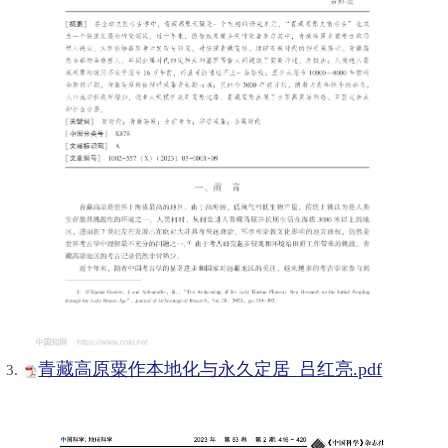
青藏高原粟作本地化与永久定居_吕红亮.pdf