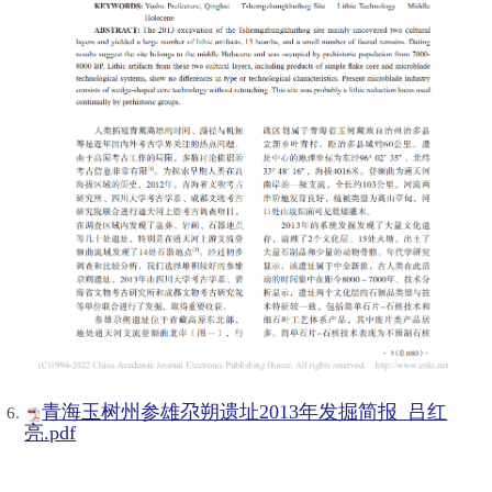
青海玉树州参雄尕朔遗址2013年发掘简报_吕红
亮.pdf